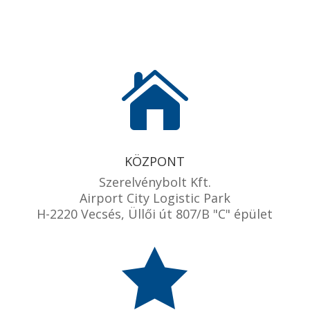

KÖZPONT
Szerelvénybolt Kft.
Airport City Logistic Park
H-2220 Vecsés, Üllői út 807/B "C" épület
