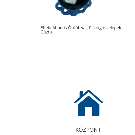
Effebi Atlantis Öntöttvas Pillangószelepek
Gázra

KÖZPONT