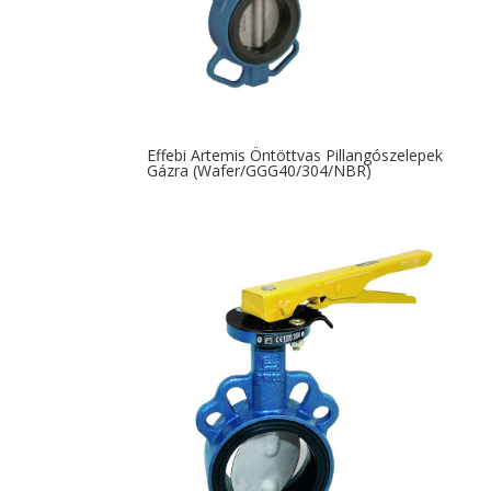
Effebi Artemis Öntöttvas Pillangószelepek
Gázra (Wafer/GGG40/304/NBR)