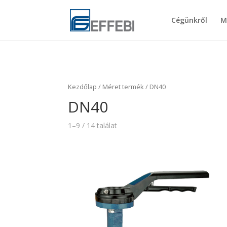
Cégünkről
M
Kezdőlap
/ Méret termék / DN40
DN40
1–9 / 14 találat