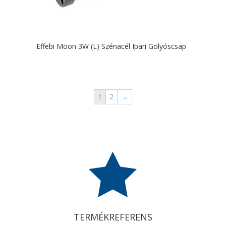
Effebi Moon 3W (L) Szénacél Ipari Golyóscsap
1
2
→

TERMÉKREFERENS