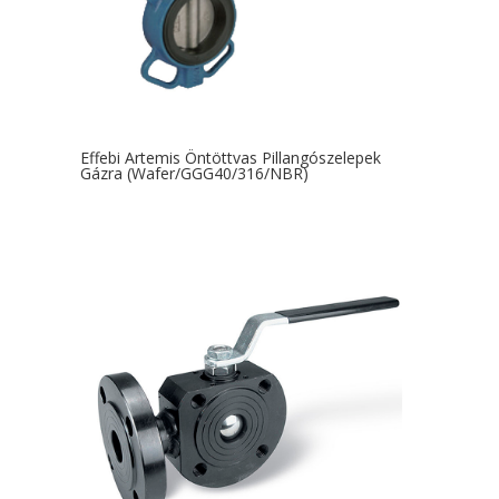
Effebi Artemis Öntöttvas Pillangószelepek
Gázra (Wafer/GGG40/316/NBR)