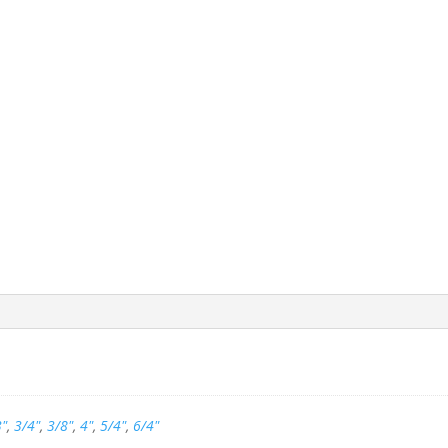
3"
,
3/4"
,
3/8"
,
4"
,
5/4"
,
6/4"