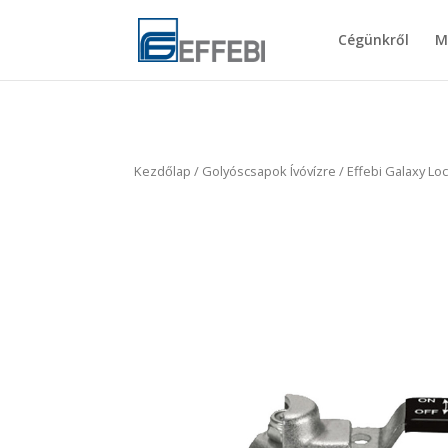
Cégünkről
M
Kezdőlap
/
Golyóscsapok Ívóvízre
/ Effebi Galaxy L