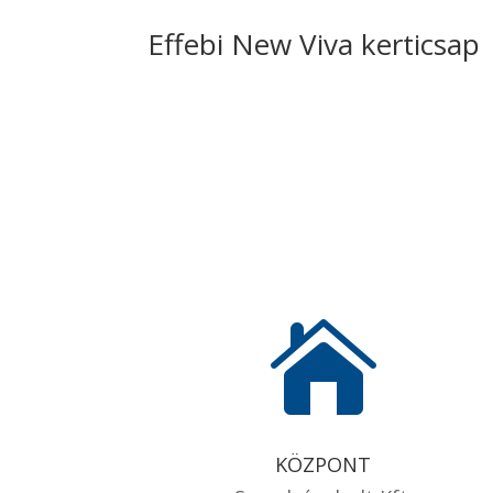
Effebi New Viva kerticsap

KÖZPONT