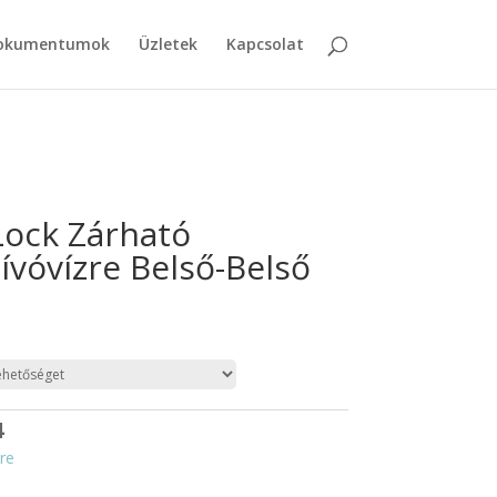
dokumentumok
Üzletek
Kapcsolat
Lock Zárható
ívóvízre Belső-Belső
4
re