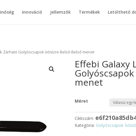
inőség
Innováció
Jellemzők
Termékek
Letölthető 
ock Zárható Golyóscsapok ívóvízre Belső-Belső menet
Effebi Galaxy 
Golyóscsapok 
menet
Méret
e6f210a85db
Cikkszám:
Kategória:
Golyóscsapok Ívóvíz