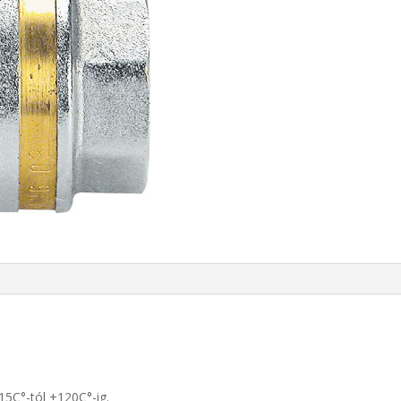
15C°-tól +120C°-ig.