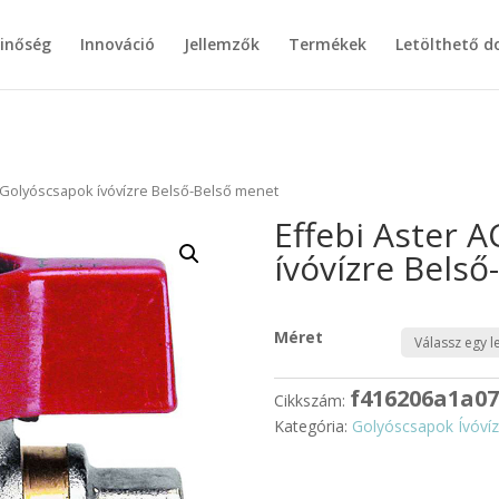
inőség
Innováció
Jellemzők
Termékek
Letölthető 
S Golyóscsapok ívóvízre Belső-Belső menet
Effebi Aster 
ívóvízre Bels
Méret
f416206a1a07
Cikkszám:
Kategória:
Golyóscsapok Ívóvíz