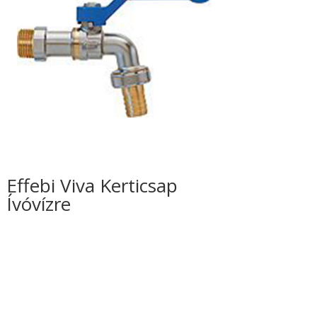
Effebi Viva Kerticsap
Ívóvízre