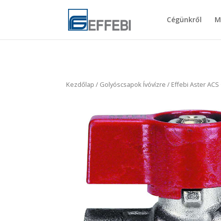
Cégünkről
M
Kezdőlap
/
Golyóscsapok Ívóvízre
/ Effebi Aster AC