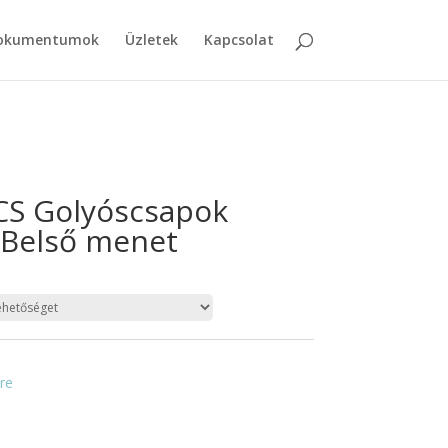
dokumentumok
Üzletek
Kapcsolat
ACS Golyóscsapok
ő-Belső menet
re