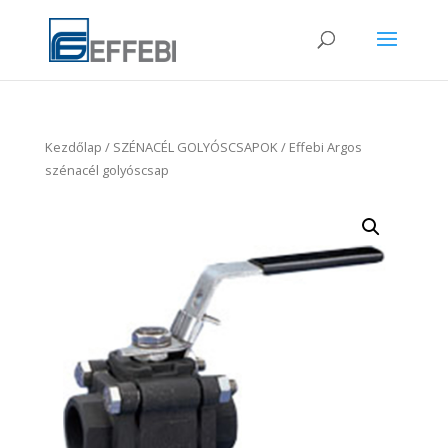
Kezdőlap
/
SZÉNACÉL GOLYÓSCSAPOK
/ Effebi Argos
szénacél golyóscsap