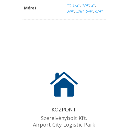
1"
,
1/2"
,
1/4"
,
2"
,
Méret
3/4"
,
3/8"
,
5/4"
,
6/4"

KÖZPONT
Szerelvénybolt Kft.
Airport City Logistic Park