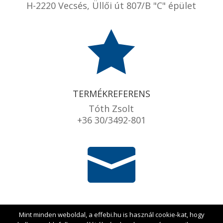
H-2220 Vecsés, Üllői út 807/B "C" épület

TERMÉKREFERENS
Tóth Zsolt
+36 30/3492-801

EMAIL
Mint minden weboldal, a effebi.hu is használ cookie-kat, hogy
info@effebi.hu