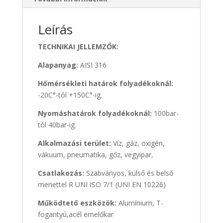
Leírás
TECHNIKAI JELLEMZŐK:
Alapanyag:
AISI 316
Hőmérsékleti határok folyadékoknál:
-20C°-tól +150C°-ig.
Nyomáshatárok folyadékoknál:
100bar-
tól 40bar-ig.
Alkalmazási terület:
Víz, gáz, oxigén,
vákuum, pneumatika, gőz, vegyipar,
Csatlakozás:
Szabványos, külső és belső
menettel R UNI ISO 7/1 (UNI EN 10226)
Működtető eszközök:
Alumínium, T-
fogantyú,acél emelőkar