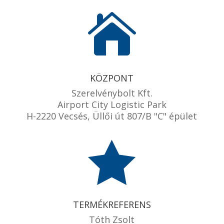

KÖZPONT
Szerelvénybolt Kft.
Airport City Logistic Park
H-2220 Vecsés, Üllői út 807/B "C" épület

TERMÉKREFERENS
Tóth Zsolt