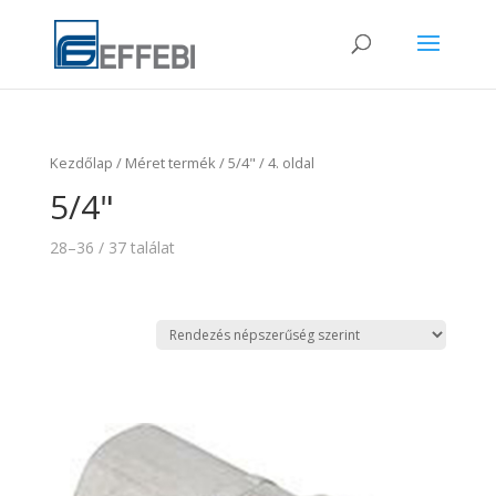
Kezdőlap
/ Méret termék /
5/4"
/ 4. oldal
5/4"
28–36 / 37 találat