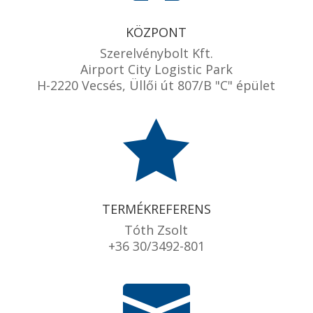
KÖZPONT
Szerelvénybolt Kft.
Airport City Logistic Park
H-2220 Vecsés, Üllői út 807/B "C" épület

TERMÉKREFERENS
Tóth Zsolt
+36 30/3492-801
