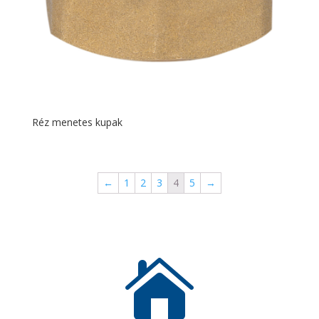
Réz menetes kupak
←
1
2
3
4
5
→
