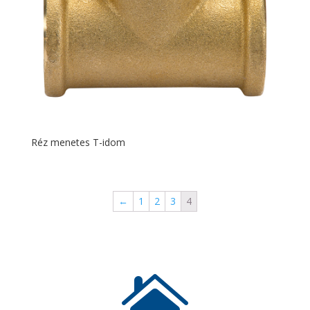
Réz menetes T-idom
←
1
2
3
4
